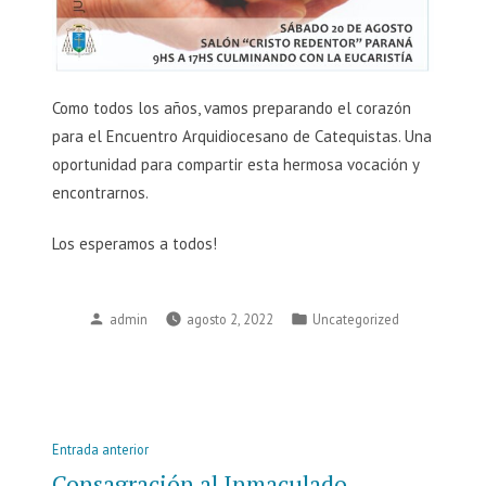
Como todos los años, vamos preparando el corazón
para el Encuentro Arquidiocesano de Catequistas. Una
oportunidad para compartir esta hermosa vocación y
encontrarnos.
Los esperamos a todos!
Publicado
Publicado
admin
agosto 2, 2022
Uncategorized
por
en
Navegación
Entrada
Entrada anterior
de
anterior:
Consagración al Inmaculado