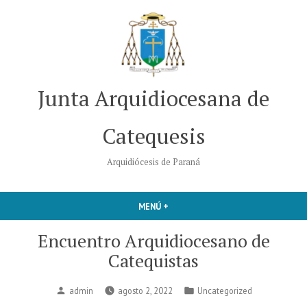
Saltar
al
contenido
Junta Arquidiocesana de
Catequesis
Arquidiócesis de Paraná
MENÚ
+
EXPANDIDO
CERRADO
Encuentro Arquidiocesano de
Catequistas
Publicado
Publicado
admin
agosto 2, 2022
Uncategorized
por
en