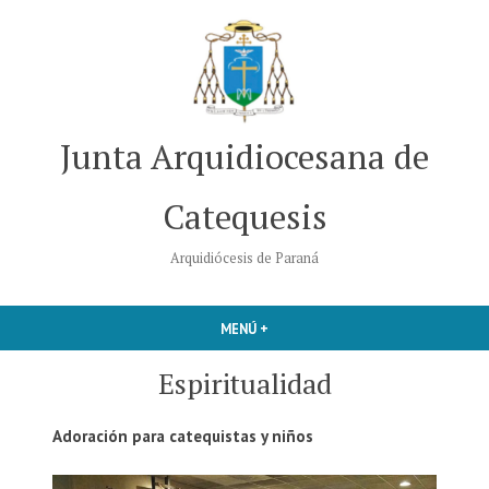
Saltar
al
contenido
Junta Arquidiocesana de
Catequesis
Arquidiócesis de Paraná
MENÚ
+
EXPANDIDO
CERRADO
Espiritualidad
Adoración para catequistas y niños